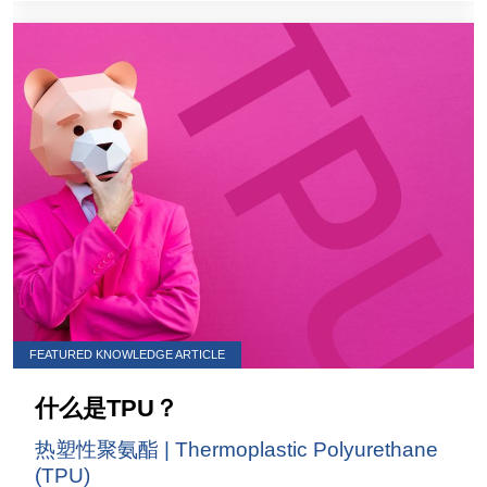
FEATURED KNOWLEDGE ARTICLE
什么是TPU？
热塑性聚氨酯 | Thermoplastic Polyurethane
(TPU)