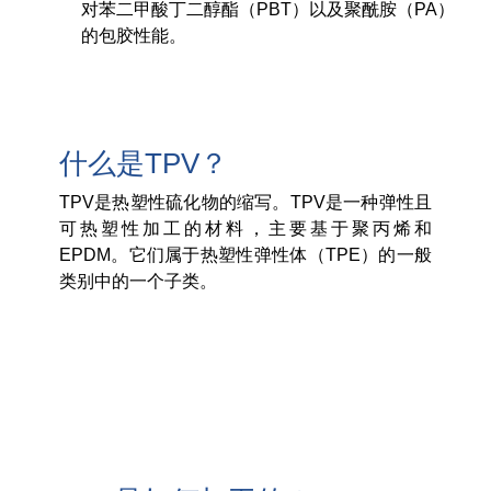
对苯二甲酸丁二醇酯（PBT）以及聚酰胺（PA）
产品碳足迹值计算器
的包胶性能。
ISCC PLUS 认证
GRS认证
可持续发展词汇表
什么是TPV？
下载可持续发展报告
TPV是热塑性硫化物的缩写。TPV是一种弹性且
可热塑性加工的材料，主要基于聚丙烯和
EPDM。它们属于热塑性弹性体（TPE）的一般
关于我们
类别中的一个子类。
招贤纳士
公司
Accredited Laboratory services