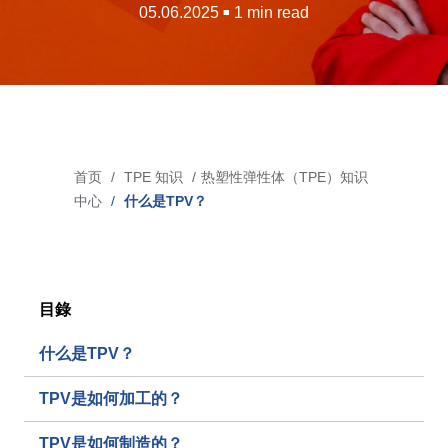
05.06.2025
1 min read
■
吹灌封技术专用 TPE
市场
医疗
首页
TPE 知识
热塑性弹性体（TPE）知识
面
工业应用
中心
什么是TPV？
包
汽车
屑
消费行业
目錄
媒体
什么是TPV？
新闻
TPV是如何加工的？
博客
TPV是如何制造的？