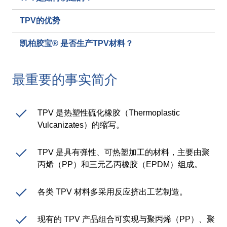
网络研讨会
TPV的优势
活动
凯柏胶宝® 是否生产TPV材料？
下载中心
最重要的事实简介
TPE 知识
热塑性弹性体（TPE）知识中心
TPV 是热塑性硫化橡胶（Thermoplastic
Vulcanizates）的缩写。
加工指南
TPV 是具有弹性、可热塑加工的材料，主要由聚
丙烯（PP）和三元乙丙橡胶（EPDM）组成。
可持续性发展
各类 TPV 材料多采用反应挤出工艺制造。
可持续性发展
可持续 TPE 解决方案
现有的 TPV 产品组合可实现与聚丙烯（PP）、聚