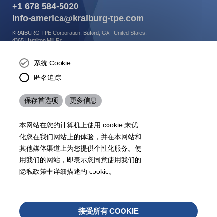
+1 678 584-5020
info-america@kraiburg-tpe.com
KRAIBURG TPE Corporation, Buford, GA - United States,
4365 Hamilton Mill Rd.,
Buford, GA 30518
josh.ackernecht@kraiburg-tpe.com
系统 Cookie
Conventus Polymers, New Jersey - USA, 2001 US-46,
匿名追踪
Parsippany-Troy Hills, NJ 07054, United States
mirna.pina@kraiburg-tpe.com
保存首选项
更多信息
KRAIBURG TPE Americas, , Meet with our product
experts to find out how we can best cater to your
business needs.
本网站在您的计算机上使用 cookie 来优
化您在我们网站上的体验，并在本网站和
其他媒体渠道上为您提供个性化服务。使
07
沪 ICP 备 18006817 号
沪公网安备31010602007716号
用我们的网站，即表示您同意使用我们的
Footer
隐私政策中详细描述的 cookie。
网站地图
条款
法律声明
数据保护政策
检举
Legals
撤
接受所有 COOKIE