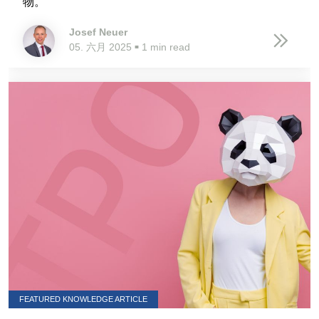
物。
Josef Neuer
05. 六月 2025
1 min read
■
FEATURED KNOWLEDGE ARTICLE