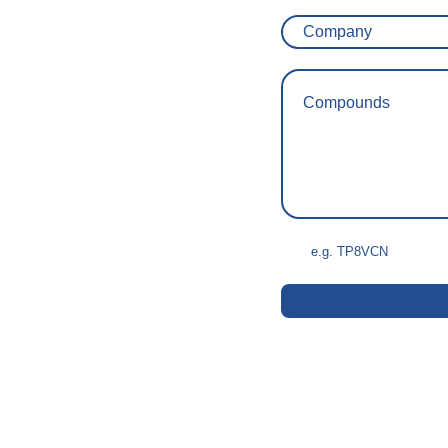
Company
Compounds
e.g. TP8VCN
Privacy Policy
I give permission for t
inquiry. The data will 
for the future at any t
dealt with see our
Priva