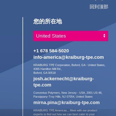
回到顶部
您的所在地
+1 678 584-5020
info-america@kraiburg-tpe.com
KRAIBURG TPE Corporation, Buford, GA - United States,
4365 Hamilton Mill Rd.,
Buford, GA 30518
josh.ackernecht@kraiburg-
tpe.com
Conventus Polymers, New Jersey - USA, 2001 US-46,
Parsippany-Troy Hills, NJ 07054, United States
mirna.pina@kraiburg-tpe.com
KRAIBURG TPE Americas, , Meet with our product
experts to find out how we can best cater to your