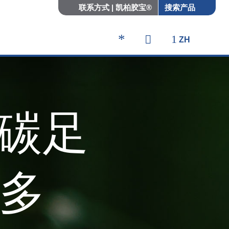
Quicklinks
联系方式 | 凯柏胶宝®
搜索产品
ZH
品碳足
是多