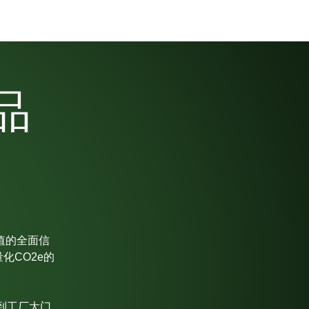
品
值的全面信
化CO2e的
到工厂大门。