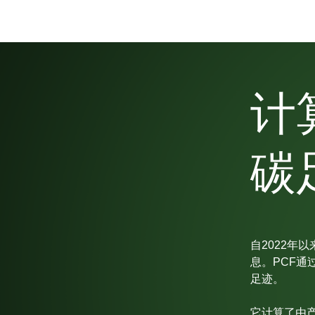
计
碳
自2022年
息。PCF通
足迹。
它计算了由