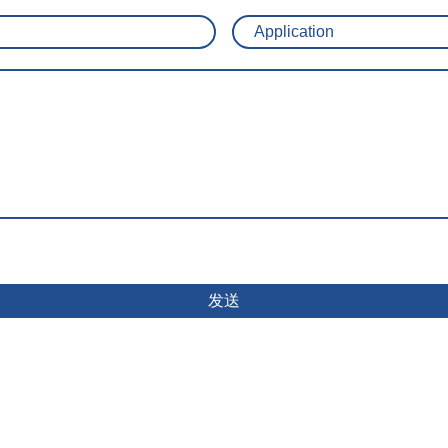
Application
发送
he personal data I have provided in the contact form to be collected and proc
be erased after the processing of your inquiry is completed. Please note: You 
ime by sending an e-mail to Datenschutz@kraiburg-tpe.com . For detailed infor
cy Policy
.