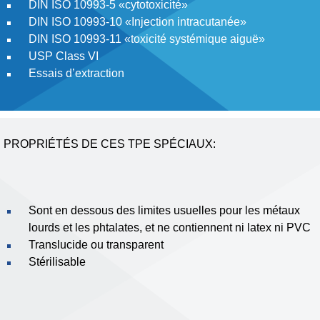
DIN ISO 10993-5 «cytotoxicité»
DIN ISO 10993-10 «Injection intracutanée»
DIN ISO 10993-11 «toxicité systémique aiguë»
USP Class VI
Essais d’extraction
PROPRIÉTÉS DE CES TPE SPÉCIAUX:
Sont en dessous des limites usuelles pour les métaux
lourds et les phtalates, et ne contiennent ni latex ni PVC
Translucide ou transparent
Stérilisable