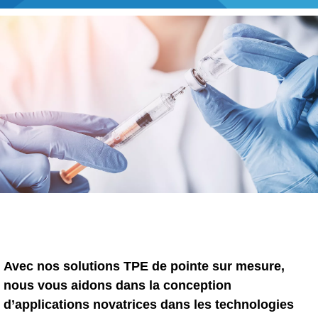
Recherche de produits
Procédé blow-fill-seal
MARCHÉS
Automobile
Grande consommation
Industrie
Technologie médicale
MÉDIAS
Avec nos solutions TPE de pointe sur mesure,
nous vous aidons dans la conception
Presse
d’applications novatrices dans les technologies
News & Blog