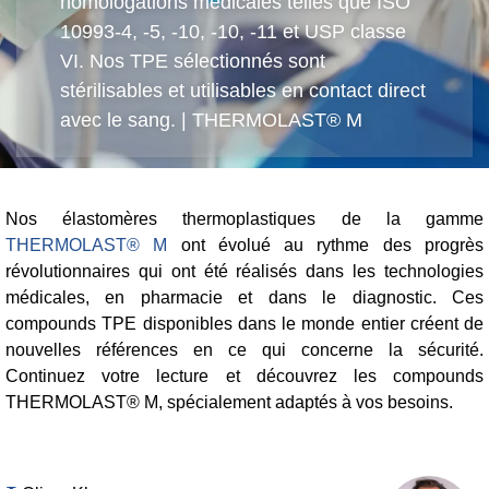
homologations médicales telles que ISO
10993-4, -5, -10, -10, -11 et USP classe
Product Carbon Footprint Calculator
VI. Nos TPE sélectionnés sont
Certification ISCC Plus
stérilisables et utilisables en contact direct
avec le sang. | THERMOLAST® M
GRS Certification
Sustainability Glossary - Lexicon
Télécharger Sustainability Reports
Nos élastomères thermoplastiques de la gamme
THERMOLAST® M
ont évolué au rythme des progrès
révolutionnaires qui ont été réalisés dans les technologies
A PROPOS DE NOUS
médicales, en pharmacie et dans le diagnostic. Ces
compounds TPE disponibles dans le monde entier créent de
Carrière
nouvelles références en ce qui concerne la sécurité.
Continuez votre lecture et découvrez les compounds
Entreprise
THERMOLAST® M, spécialement adaptés à vos besoins.
Accredited Laboratory services