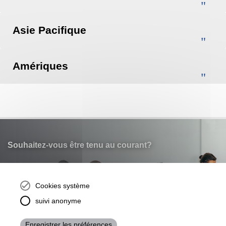
Asie Pacifique
Amériques
Souhaitez-vous être tenu au courant?
Inscrivez-vous à notre newsletter.
Cookies système
suivi anonyme
NEWSLETTER
Enregistrer les préférences