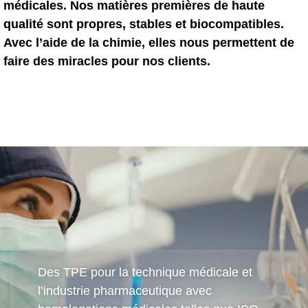
médicales. Nos matières premières de haute
qualité sont propres, stables et biocompatibles.
Webinaire
Avec l’aide de la chimie, elles nous permettent de
Evénements
faire des miracles pour nos clients.
Téléchargements
CONNAISSANCES TPE
Centre de connaissances TPE
Guides de transformation
SUSTAINABILITY
Des TPE pour la technique médicale et
Corporate Sustainability
l’industrie pharmaceutique avec
Solutions TPE durables