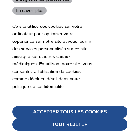
En savoir plus
Ce site utilise des cookies sur votre
ordinateur pour optimiser votre
expérience sur notre site et vous fournir
des services personnalisés sur ce site
ainsi que sur d'autres canaux
Produit
Vers le haut
médiatiques. En utilisant notre site, vous
consentez à l'utilisation de cookies
Caractéristiques des produits
comme décrit en détail dans notre
politique de confidentialité.
Recherche de produits
Solutions produits
Retire
ACCEPTER TOUS LES COOKIES
le
TOUT REJETER
conse
Actualités et médias