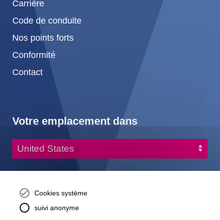
Carrière
Code de conduite
Nos points forts
Conformité
Contact
Votre emplacement dans
+1 678 584-5020
info-america@kraiburg-tpe.com
Cookies système
KRAIBURG TPE Corporation, Buford, GA - United States,
suivi anonyme
4365 Hamilton Mill Rd.,
Buford, GA 30518