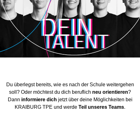
Recherche de produits
Procédé blow-fill-seal
MARCHÉS
Automobile
Grande consommation
Industrie
Du überlegst bereits, wie es nach der Schule weitergehen
Technologie médicale
soll? Oder möchtest du dich beruflich
neu orientieren
?
Dann
informiere dich
jetzt über deine Möglichkeiten bei
KRAIBURG TPE und werde
Teil unseres Teams
.
MÉDIAS
Presse
News & Blog