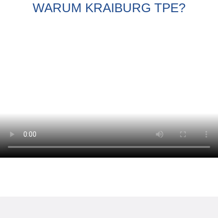
WARUM KRAIBURG TPE?
Webinaire
Evénements
Téléchargements
CONNAISSANCES TPE
Centre de connaissances TPE
Guides de transformation
SUSTAINABILITY
Corporate Sustainability
Solutions TPE durables