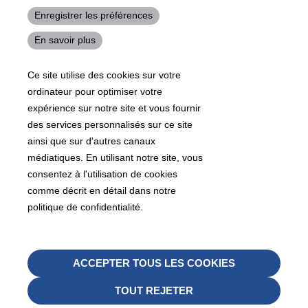
josh.ackernecht@kraiburg-tpe.com
Enregistrer les préférences
Conventus Polymers, New Jersey - USA, 2001 US-46,
En savoir plus
Parsippany-Troy Hills, NJ 07054, United States
mirna.pina@kraiburg-tpe.com
Ce site utilise des cookies sur votre
KRAIBURG TPE Americas, , Meet with our product
ordinateur pour optimiser votre
experts to find out how we can best cater to your
business needs.
expérience sur notre site et vous fournir
des services personnalisés sur ce site
ainsi que sur d'autres canaux
07
沪 ICP 备 18006817 号
沪公网安备31010602007716号
médiatiques. En utilisant notre site, vous
Footer
consentez à l'utilisation de cookies
Sitemap
CGV
Impressum
comme décrit en détail dans notre
Legals
politique de confidentialité.
Protection des données
Whistleblower
Retire
ACCEPTER TOUS LES COOKIES
08
le
TOUT REJETER
conse
Footer