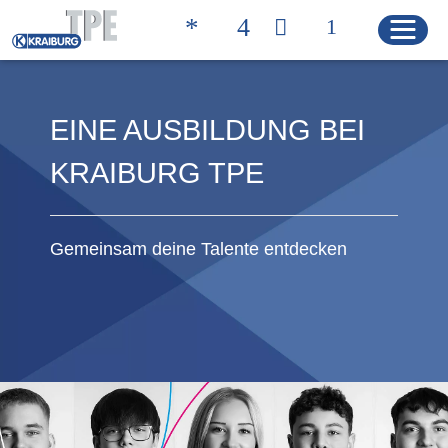
EINE AUSBILDUNG BEI
Quicklinks
RECHERCHE DE
KRAIBURG TPE
CONTACT
PRODUITS
PAGE D'ACCUEIL
Gemeinsam deine Talente entdecken
PRODUITS
Solutions produits
Caractéristiques des produits