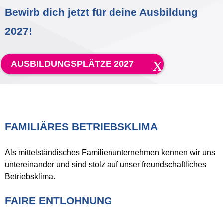
Bewirb dich jetzt für deine Ausbildung
Product Carbon Footprint Calculator
2027!
Certification ISCC Plus
GRS Certification
AUSBILDUNGSPLÄTZE 2027
Sustainability Glossary - Lexicon
Télécharger Sustainability Reports
FAMILIÄRES BETRIEBSKLIMA
A PROPOS DE NOUS
Als mittelständisches Familienunternehmen kennen wir uns
Carrière
untereinander und sind stolz auf unser freundschaftliches
Entreprise
Betriebsklima.
Accredited Laboratory services
FAIRE ENTLOHNUNG