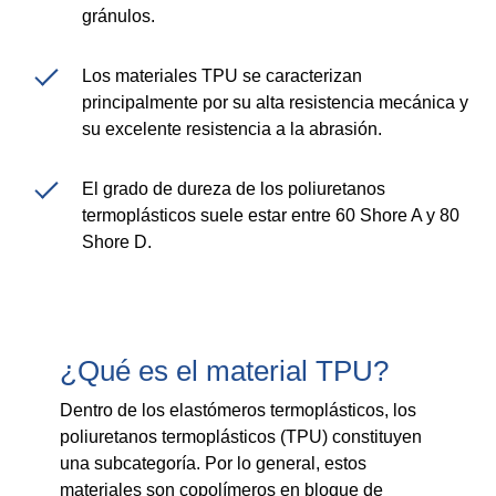
gránulos.
Product Carbon Footprint Calculator
Los materiales TPU se caracterizan
Certificación ISCC Plus
principalmente por su alta resistencia mecánica y
GRS Certification
su excelente resistencia a la abrasión.
Sustainability Glossary - Lexicon
El grado de dureza de los poliuretanos
Descargar Sustainability Reports
termoplásticos suele estar entre 60 Shore A y 80
Shore D.
ACERCA DE NOSOTROS
Carrera
¿Qué es el material TPU?
Empresa
Dentro de los elastómeros termoplásticos, los
Servicios de laboratorio acreditados
poliuretanos termoplásticos (TPU) constituyen
una subcategoría. Por lo general, estos
materiales son copolímeros en bloque de