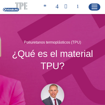
Quicklinks
BÚSQUEDA DE
CONTACTO
PRODUCTOS
Poliuretanos termoplásticos (TPU)
¿Qué es el material
PÁGINA DE INICIO
TPU?
PRODUCTOS
Soluciones de productos
Características de los productos