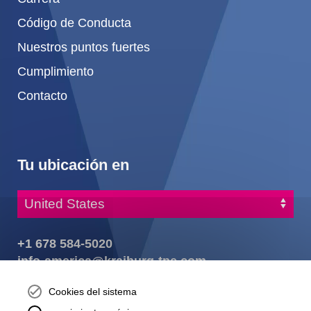
Código de Conducta
Nuestros puntos fuertes
Cumplimiento
Contacto
Tu ubicación en
+1 678 584-5020
info-america@kraiburg-tpe.com
KRAIBURG TPE Corporation, Buford, GA - United States,
Cookies del sistema
4365 Hamilton Mill Rd.,
Buford, GA 30518