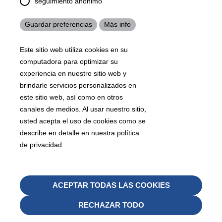
seguimiento anónimo
josh.ackernecht@kraiburg-tpe.com
Conventus Polymers, New Jersey - USA, 2001 US-46,
Guardar preferencias
Más info
Parsippany-Troy Hills, NJ 07054, United States
mirna.pina@kraiburg-tpe.com
Este sitio web utiliza cookies en su
KRAIBURG TPE Americas, , Meet with our product
computadora para optimizar su
experts to find out how we can best cater to your
business needs.
experiencia en nuestro sitio web y
brindarle servicios personalizados en
este sitio web, así como en otros
07
沪 ICP 备 18006817 号
沪公网安备31010602007716号
canales de medios. Al usar nuestro sitio,
Footer
usted acepta el uso de cookies como se
Sitemap
Términos y Condiciones
Aviso legal
describe en detalle en nuestra política
Legals
de privacidad.
Protección de datos
Whistleblower
Retira
ACEPTAR TODAS LAS COOKIES
08
el
RECHAZAR TODO
consen
Footer