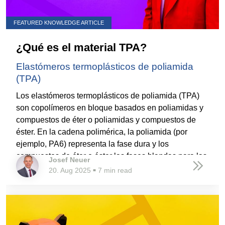
FEATURED KNOWLEDGE ARTICLE
¿Qué es el material TPA?
Elastómeros termoplásticos de poliamida
(TPA)
Los elastómeros termoplásticos de poliamida (TPA)
son copolímeros en bloque basados en poliamidas y
compuestos de éter o poliamidas y compuestos de
éster. En la cadena polimérica, la poliamida (por
ejemplo, PA6) representa la fase dura y los
compuestos de éter o éster las fases blandas para las
Josef Neuer
propiedades elásticas. Los TPA forman un subgrupo
20. Aug 2025
7 min read
■
de los elastómeros termoplásticos.