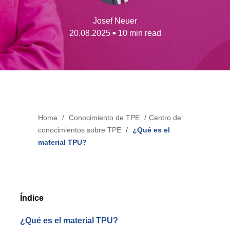
Búsqueda de productos
Josef Neuer
Blow-Fill-Seal Technology
20.08.2025
10 min read
■
MERCADOS
Automovil
Consumo
Home
Conocimiento de TPE
Centro de
Breadcrumb
Industria
conocimientos sobre TPE
¿Qué es el
material TPU?
Tecnología Médica
MEDIOS
Índice
Prensa
¿Qué es el material TPU?
News & Blog