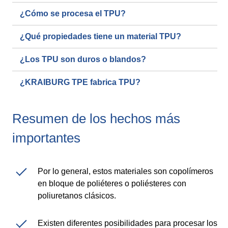
¿Cómo se procesa el TPU?
Webinar
¿Qué propiedades tiene un material TPU?
Eventos
¿Los TPU son duros o blandos?
Descargas
¿KRAIBURG TPE fabrica TPU?
CONOCIMIENTO DE TPE
Resumen de los hechos más
Centro de conocimientos sobre TPE
importantes
Guías de procesamiento
Por lo general, estos materiales son copolímeros
SUSTAINABILITY
en bloque de poliéteres o poliésteres con
poliuretanos clásicos.
Corporate Sustainability
Soluciones de TPE sostenibles
Existen diferentes posibilidades para procesar los