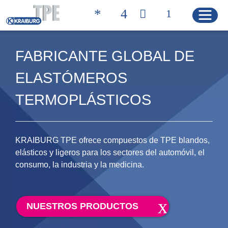
FABRICANTE GLOBAL DE
ELASTÓMEROS
Quicklinks
BÚSQUEDA DE
CONTACTO
PRODUCTOS
TERMOPLÁSTICOS
PÁGINA DE INICIO
KRAIBURG TPE ofrece compuestos de TPE blandos,
elásticos y ligeros para los sectores del automóvil, el
consumo, la industria y la medicina.
PRODUCTOS
Soluciones de productos
NUESTROS PRODUCTOS
Características de los productos