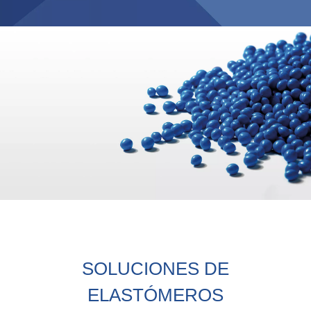
Búsqueda de productos
Blow-Fill-Seal Technology
MERCADOS
Automovil
Consumo
Industria
Tecnología Médica
MEDIOS
SOLUCIONES DE
Prensa
ELASTÓMEROS
News & Blog