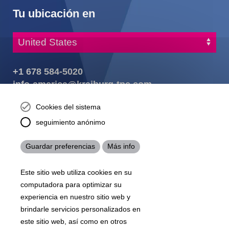
Tu ubicación en
+1 678 584-5020
info-america@kraiburg-tpe.com
KRAIBURG TPE Corporation, Buford, GA - United States,
Cookies del sistema
4365 Hamilton Mill Rd.,
Buford, GA 30518
seguimiento anónimo
josh.ackernecht@kraiburg-tpe.com
Conventus Polymers, New Jersey - USA, 2001 US-46,
Guardar preferencias
Más info
Parsippany-Troy Hills, NJ 07054, United States
mirna.pina@kraiburg-tpe.com
Este sitio web utiliza cookies en su
KRAIBURG TPE Americas, , Meet with our product
computadora para optimizar su
experts to find out how we can best cater to your
business needs.
experiencia en nuestro sitio web y
brindarle servicios personalizados en
este sitio web, así como en otros
07