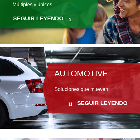
Múltiples y únicos
Product Carbon Footprint Calculator
SEGUIR LEYENDO
Certificación ISCC Plus
GRS Certification
Sustainability Glossary - Lexicon
Descargar Sustainability Reports
AUTOMOTIVE
ACERCA DE NOSOTROS
Soluciones que mueven
Carrera
SEGUIR LEYENDO
Empresa
Servicios de laboratorio acreditados