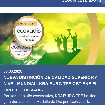
SEGUIR LEYENDO
05.03.2026
NUEVA DISTINCIÓN DE CALIDAD SUPERIOR A
NIVEL MUNDIAL: KRAIBURG TPE OBTIENE EL
ORO DE ECOVADIS
Por segundo año consecutivo, KRAIBURG TPE ha sido
galardonada con la Medalla de Oro por EcoVadis, la