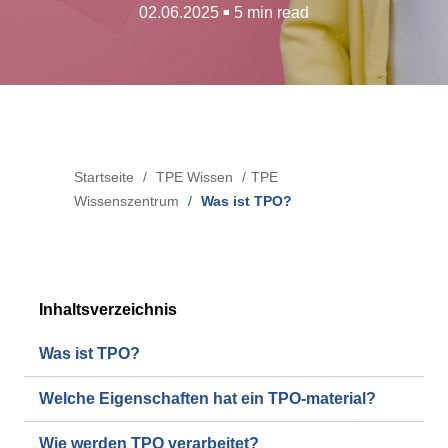
02.06.2025
5 min read
■
Blow-Fill-Seal-Verfahren
MÄRKTE
Automotive
Startseite
TPE Wissen
TPE
Breadcrumb
Consumer
Wissenszentrum
Was ist TPO?
Industry
Medical
Inhaltsverzeichnis
MEDIEN
Was ist TPO?
Presse
Welche Eigenschaften hat ein TPO-material?
News & Blog
Wie werden TPO verarbeitet?