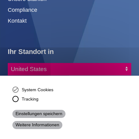
Compliance
Kontakt
Ihr Standort in
+1 678 584-5020
System Cookies
info-america@kraiburg-tpe.com
Tracking
KRAIBURG TPE Corporation, Buford, GA - United States,
4365 Hamilton Mill Rd.,
Einstellungen speichern
Buford, GA 30518
josh.ackernecht@kraiburg-tpe.com
Weitere Informationen
Conventus Polymers, New Jersey - USA, 2001 US-46,
Parsippany-Troy Hills, NJ 07054, United States