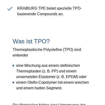
Produkt Carbon Footprint-Rechner
KRAIBURG TPE bietet spezielle TPO-
ISCC Plus-Zertifizierung
basierende Compounds an.
GRS Certification
Sustainability Glossary - Lexicon
Download Nachhaltigkeitsberichte
Was ist TPO?
Thermoplastische Polyolefine (TPO) sind
entweder
ÜBER UNS
eine Mischung aus einem olefinischen
Karriere
Thermoplasten (z. B. PP) und einem
unvernetzten Elastomer (z. B. EPDM) oder
Unternehmen
einem Olefin-Copolymer mit einem weichen
Akkreditiertes Prüflabor
und einem harten Segment.