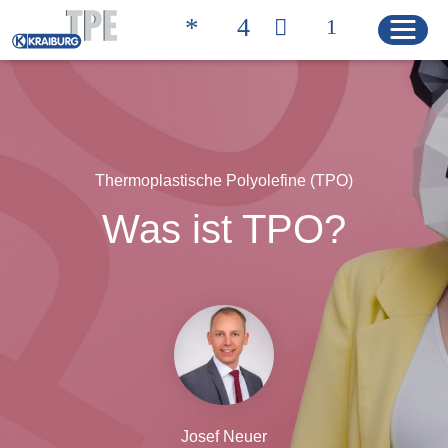
Quicklinks
KONTAKT
PRODUKTSUCHE
Thermoplastische Polyolefine (TPO)
Was ist TPO?
HOME
PRODUKTE
Produktlösungen
Produkteigenschaften
Produktsuche
Josef Neuer