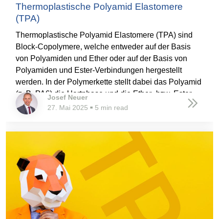
Thermoplastische Polyamid Elastomere
(TPA)
Thermoplastische Polyamid Elastomere (TPA) sind
Block-Copolymere, welche entweder auf der Basis
von Polyamiden und Ether oder auf der Basis von
Polyamiden und Ester-Verbindungen hergestellt
werden. In der Polymerkette stellt dabei das Polyamid
(z. B. PA6) die Hartphase und die Ether- bzw. Ester-
Josef Neuer
Verbindungen die Weichphasen für die elastischen
27. Mai 2025
5 min read
■
Eigenschaften dar. TPA bilden eine Untergruppe der
Thermoplastischen Elastomere.