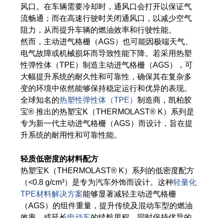
产品碳足迹值计算器
风口。在车辆需要冷却时，通风口会打开以保证气
流畅通；而在高速行驶时关闭通风口，以减少空气
ISCC PLUS 认证
阻力，从而提升车辆的燃油效率和行驶性能。
然而，主动进气格栅（AGS）也可能因极端天气、
GRS认证
电气故障或机械损坏而导致性能下降。若采用热塑
可持续发展词汇表
性弹性体（TPE）制造主动进气格栅（AGS），可
大幅提升系统的耐久性和可靠性，确保其在复杂多
下载可持续发展报告
变的环境中依然能够保持稳定运行和优异的表现。
全球知名的
热塑性弹性体（TPE）
制造商，凯柏胶
宝® 推出的热塑宝K（THERMOLAST® K）系列是
关于我们
专为新一代主动进气格栅（AGS）而设计，旨在提
升系统的耐用性和可靠性能。
招贤纳士
轻质低密度的材料配方
公司
热塑宝K（THERMOLAST® K）系列的低密度配方
Accredited Laboratory services
（<0.8 g/cm³）是专为汽车外饰而设计。这种
轻量化
TPE材料解决方案
能够显著减轻主动进气格栅
（AGS）的组件重量，提升传统及混动车型的燃油
效率，或延长
电动车
的续航里程，同时保持优异的