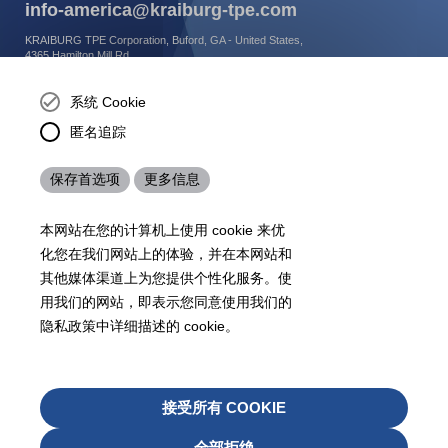
info-america@kraiburg-tpe.com
KRAIBURG TPE Corporation, Buford, GA - United States,
4365 Hamilton Mill Rd.,
Buford, GA 30518
josh.ackernecht@kraiburg-tpe.com
系统 Cookie
Conventus Polymers, New Jersey - USA, 2001 US-46,
匿名追踪
Parsippany-Troy Hills, NJ 07054, United States
mirna.pina@kraiburg-tpe.com
保存首选项
更多信息
KRAIBURG TPE Americas, , Meet with our product
experts to find out how we can best cater to your
business needs.
本网站在您的计算机上使用 cookie 来优
化您在我们网站上的体验，并在本网站和
其他媒体渠道上为您提供个性化服务。使
07
沪 ICP 备 18006817 号
沪公网安备31010602007716号
用我们的网站，即表示您同意使用我们的
Footer
隐私政策中详细描述的 cookie。
网站地图
条款
法律声明
数据保护政策
检举
Legals
撤
接受所有 COOKIE
08
回
全部拒绝