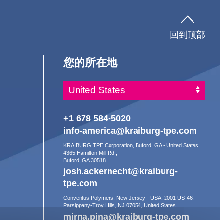
回到顶部
您的所在地
+1 678 584-5020
info-america@kraiburg-tpe.com
KRAIBURG TPE Corporation, Buford, GA - United States,
4365 Hamilton Mill Rd.,
Buford, GA 30518
josh.ackernecht@kraiburg-
tpe.com
Conventus Polymers, New Jersey - USA, 2001 US-46,
Parsippany-Troy Hills, NJ 07054, United States
mirna.pina@kraiburg-tpe.com