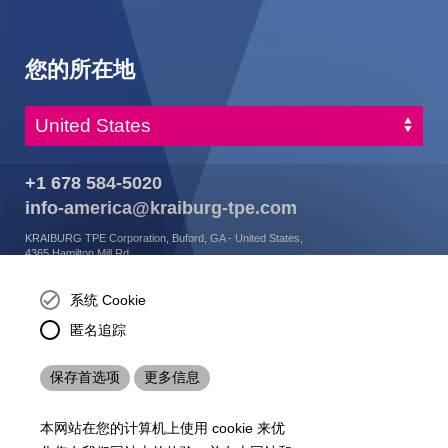
您的所在地
+1 678 584-5020
info-america@kraiburg-tpe.com
KRAIBURG TPE Corporation, Buford, GA - United States,
4365 Hamilton Mill Rd.,
Buford, GA 30518
josh.ackernecht@kraiburg-tpe.com
系统 Cookie
Conventus Polymers, New Jersey - USA, 2001 US-46,
匿名追踪
Parsippany-Troy Hills, NJ 07054, United States
mirna.pina@kraiburg-tpe.com
保存首选项
更多信息
KRAIBURG TPE Americas, , Meet with our product
experts to find out how we can best cater to your
business needs.
本网站在您的计算机上使用 cookie 来优