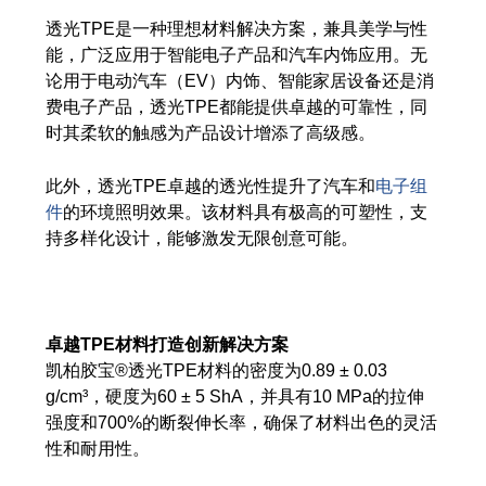
网络研讨会
透光TPE是一种理想材料解决方案，兼具美学与性
能，广泛应用于智能电子产品和汽车内饰应用。无
活动
论用于电动汽车（EV）内饰、智能家居设备还是消
下载中心
费电子产品，透光TPE都能提供卓越的可靠性，同
时其柔软的触感为产品设计增添了高级感。
此外，透光TPE卓越的透光性提升了汽车和
电子组
TPE 知识
件
的环境照明效果。该材料具有极高的可塑性，支
持多样化设计，能够激发无限创意可能。
热塑性弹性体（TPE）知识中心
加工指南
卓越TPE材料打造创新解决方案
可持续性发展
凯柏胶宝®透光TPE材料的密度为0.89 ± 0.03
g/cm³，硬度为60 ± 5 ShA，并具有10 MPa的拉伸
可持续性发展
强度和700%的断裂伸长率，确保了材料出色的灵活
性和耐用性。
可持续 TPE 解决方案