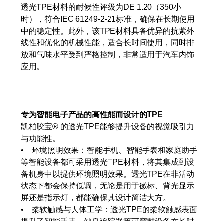
产品碳足迹值计算器
透光TPE材料的耐候性评级为DE 1.20（350小
时），符合IEC 61249-2-21标准，确保在长期使用
ISCC PLUS 认证
中的稳定性。此外，该TPE材料具备优异的抗紫外
线性和优化的机械性能，适合长时间使用，同时排
GRS认证
放和气味水平受到严格控制，非常适用于汽车内饰
可持续发展词汇表
应用。
下载可持续发展报告
专为智能电子产品的高性能而设计的TPE
关于我们
凯柏胶宝® 的透光TPE能够提升设备的视觉吸引力
与功能性。
招贤纳士
• 环境照明效果：智能手机、智能手表和家庭助手
等智能设备都可采用透光TPE材料，将其集成到设
公司
备机身中以提供环境照明效果。透光TPE在非活动
Accredited Laboratory services
状态下都会保持低调，无论是用于徽标、背光显示
屏还是指示灯，都能确保其设计简洁大方。
• 柔软触感与人体工学：透光TPE的柔软触感表面