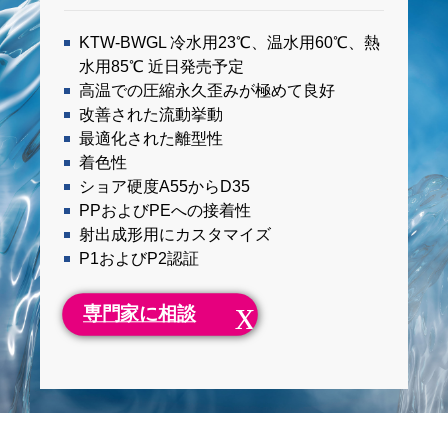
KTW-BWGL 冷水用23℃、温水用60℃、熱
水用85℃ 近日発売予定
高温での圧縮永久歪みが極めて良好
改善された流動挙動
最適化された離型性
着色性
ショア硬度A55からD35
PPおよびPEへの接着性
射出成形用にカスタマイズ
P1およびP2認証
専門家に相談