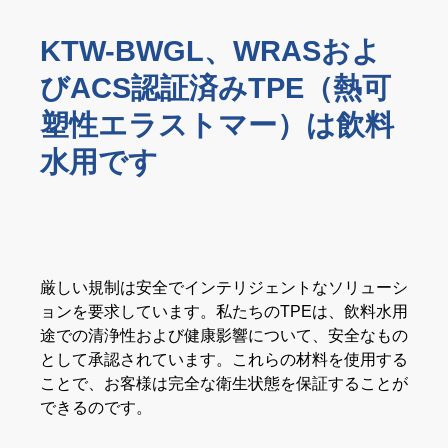
ウェビナー
KTW-BWGL、WRASおよ
イベント
びACS認証済みTPE（熱可
ダウンロード
塑性エラストマー）は飲料
水用です
TPEの知識
TPE ナレッジ・ハブ
プロセス・ガイド
厳しい規制は安全でインテリジェントなソリューシ
ョンを要求しています。私たちのTPEは、飲料水用
途での清浄性および健康影響について、安全なもの
サスティナビリティ
として承認されています。これらの材料を使用する
サスティナビリティ
ことで、お客様は完全な衛生状態を保証することが
できるのです。
サスティナブルTPEソリューション