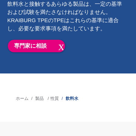
飲料水と接触するあらゆる製品は、一定の基準
ブローフィル・シール・テクノロジー用TPE
および試験を満たさなければなりません。
KRAIBURG TPEのTPEはこれらの基準に適合
し、必要な要求事項を満たしています。
市場
医療分野
専門家に相談
消費者向け製品
産業用機器
自動車産業
ホーム
製品
性質
飲料水
パ
メディア
ン
プレス
く
ニュース
ず