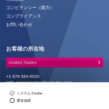
コンピテンシー（能力）
コンプライアンス
お問い合わせ
お客様の所在地
+1 678 584-5020
info-america@kraiburg-tpe.com
KRAIBURG TPE Corporation, Buford, GA - United States,
システム Cookie
4365 Hamilton Mill Rd.,
Buford, GA 30518
匿名追跡
josh.ackernecht@kraiburg-tpe.com