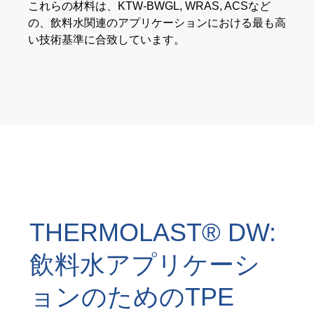
これらの材料は、KTW-BWGL, WRAS, ACSなど
製品のカーボンフットプリント計算
の、飲料水関連のアプリケーションにおける最も高
ISCC PLUS認証
い技術基準に合致しています。
GRS認証
サスティナビリティ用語集
サスティナビリティ・レポートのダウンロード
会社概要
キャリア
THERMOLAST® DW:
会社
飲料水アプリケーシ
Accredited Laboratory services
ョンのためのTPE