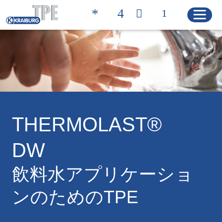
Quicklinks
お問い合わせ
製品検索
ホーム
THERMOLAST®
DW
製品
飲料水アプリケーショ
ソリューション
ンのためのTPE
性質
製品検索