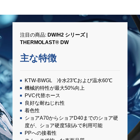
注目の商品:
DW/H2 シリーズ |
THERMOLAST® DW
主な特徴
KTW-BWGL 冷水23℃および温水60℃
機械的特性が最大50%向上
PVC代替ホース
良好な耐ねじれ性
着色性
ショアA70からショアD40までのショア硬
度が、ショア硬度5刻みで利用可能
PPへの接着性