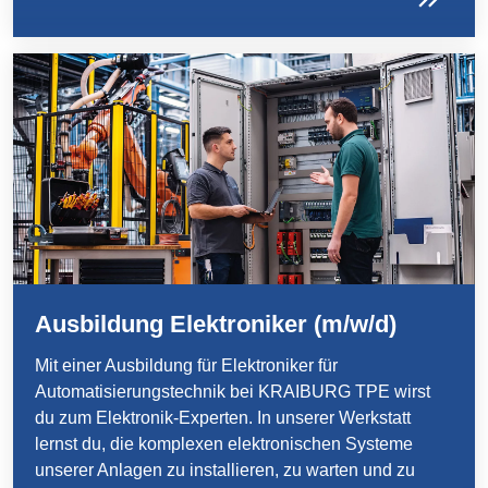
Product Carbon Footprint Calculator
ISCC Plus Certification
GRS Certification
Sustainability Glossary - Lexicon
Download Sustainability Reports
ABOUT US
Ausbildung Elektroniker (m/w/d)
招賢納士
公司
Mit einer Ausbildung für Elektroniker für
Automatisierungstechnik bei KRAIBURG TPE wirst
Accredited Laboratory services
du zum Elektronik-Experten. In unserer Werkstatt
lernst du, die komplexen elektronischen Systeme
unserer Anlagen zu installieren, zu warten und zu