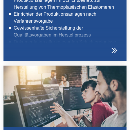
Produktionsanlagen im Schichtbetrieb, zur
Herstellung von Thermoplastischen Elastomeren
Einrichten der Produktionsanlagen nach
Verfahrensvorgabe
Gewissenhafte Sicherstellung der
Qualitätsvorgaben im Herstellprozess
Dokumentation aller relevanten Schichtereignisse
Erkennen und Beheben von Störungen, sowie
Unterstützung von Wartungs- und
Instandhaltungsarbeiten
Einhaltung aller relevanten
Arbeitsschutzmaßnahmen und Prozessstandards