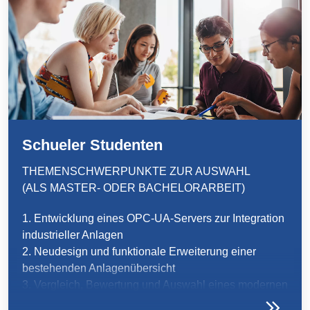
Webinar
Events
Downloads
TPE知識
Schueler Studenten
TPE Knowledge Hub
THEMENSCHWERPUNKTE ZUR AUSWAHL
Processing Guides of TPE
(ALS MASTER- ODER BACHELORARBEIT)
1. Entwicklung eines OPC-UA-Servers zur Integration
永續發展
industrieller Anlagen
2. Neudesign und funktionale Erweiterung einer
Corporate Sustainability
bestehenden Anlagenübersicht
3. Vergleich, Bewertung und Auswahl eines modernen
Sustainable TPE Solutions
Prozessleitsystems (DCS/SCADA)