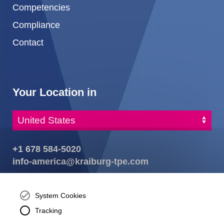
Competencies
Compliance
Contact
Your Location in
+1 678 584-5020
info-america@kraiburg-tpe.com
KRAIBURG TPE Corporation, Buford, GA - United States,
4365 Hamilton Mill Rd.,
Buford, GA 30518
System Cookies
josh.ackernecht@kraiburg-tpe.com
Tracking
Conventus Polymers, New Jersey - USA, 2001 US-46,