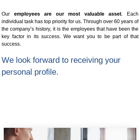
Blow-Fill-Seal Technology
Our
employees are our most valuable asset
. Each
individual task has top priority for us. Through over 60 years of
the company’s history, it is the employees that have been the
市場
key factor in its success. We want you to be part of that
success.
Automotive
Consumer
We look forward to receiving your
Industry
personal profile.
Medical
媒體
Press
News & Blog