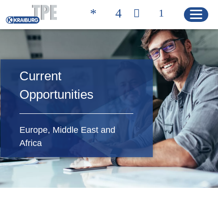
Current
Quicklinks
聯絡方式 | 凱柏膠寶
搜尋產品
Opportunities
HOME
Europe, Middle East and
Africa
產品
Product Solutions
Product Properties
Product Finder