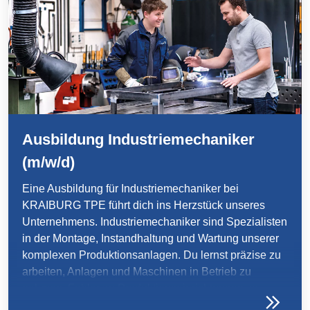
international zu denken. Mit deiner Ausbildung legen
wir gemeinsam das Fundament für deinen beruflichen
Einstieg und eine Karriere nach deinem Geschmack.
Ausbildung Industriemechaniker
(m/w/d)
Eine Ausbildung für Industriemechaniker bei
KRAIBURG TPE führt dich ins Herzstück unseres
Unternehmens. Industriemechaniker sind Spezialisten
in der Montage, Instandhaltung und Wartung unserer
komplexen Produktionsanlagen. Du lernst präzise zu
arbeiten, Anlagen und Maschinen in Betrieb zu
nehmen, Fehler an Produktionseinrichtungen zu
analysieren und vieles mehr. Hier bist du nicht nur Teil