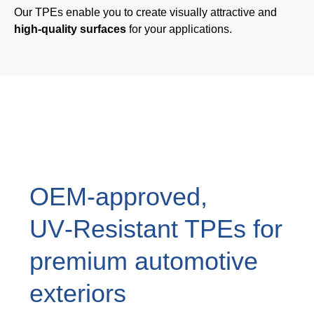
Our TPEs enable you to create visually attractive and
Webinar
high-quality surfaces
for your applications.
Events
Downloads
TPE KNOWLEDGE
TPE Knowledge Hub
Processing Guides of TPE
OEM‑approved,
UV‑Resistant TPEs for
SUSTAINABILITY
premium automotive
Corporate Sustainability
exteriors
Sustainable TPE Solutions