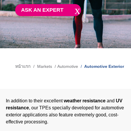
Blow-Fill-Seal Technology
ASK AN EXPERT
MARKETS
Automotive
Consumer
Industry
หน้าแรก
Markets
Automotive
Automotive Exterior
การ
Medical
แสดง
เส้น
ทาง
MEDIA
In addition to their excellent
weather resistance
and
UV
resistance
, our TPEs specially developed for automotive
Press
exterior applications also feature extremely good, cost-
effective processing.
News & Blog