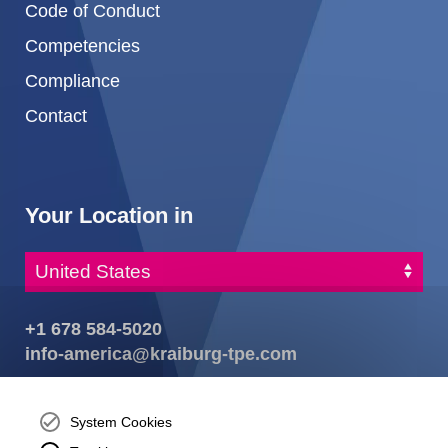
Code of Conduct
Competencies
Compliance
Contact
Your Location in
+1 678 584-5020
info-america@kraiburg-tpe.com
KRAIBURG TPE Corporation, Buford, GA - United States,
4365 Hamilton Mill Rd.,
Buford, GA 30518
System Cookies
josh.ackernecht@kraiburg-tpe.com