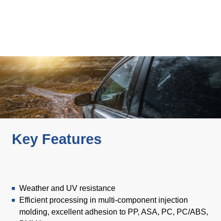
Product Carbon Footprint Calculator
ISCC Plus Certification
GRS Certification
Sustainability Glossary - Lexicon
Download Sustainability Reports
ABOUT US
Key Features
Careers
Company
Accredited Laboratory services
Weather and UV resistance
Efficient processing in multi-component injection
molding, excellent adhesion to PP, ASA, PC, PC/ABS,